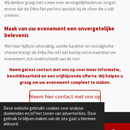
Wij denken graag met u mee over de mogelijkheden en zorgen
ervoor dat de Eriba Pan perfect aansluit bij de sfeer die u wilt
creëren.
Maak van uw evenement een onvergetelijke
belevenis
Met haar tijdloze uitstraling, unieke karakter en nostalgische
charme brengt de Eriba Pan nét dat beetje extra waardoor uw
evenement zich onderscheidt van de rest.
Neem gerust contact met ons op voor meer informatie,
beschikbaarheid en een vrijblijvende offerte. Wij helpen u
graag om uw evenement compleet te maken.
Neem hier contact met ons op
Deze website gebruikt cookies voor analyse-
doeleinden en/of het tonen van advertenties. Door
gebruik te blijven maken van de site gaat u hiermee
akkoord.
Eriba retro verhuur