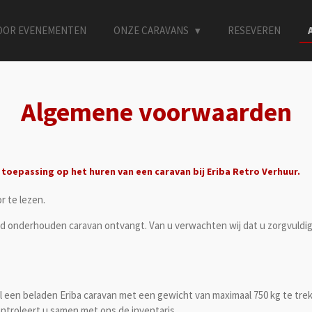
OOR EVENEMENTEN
ONZE CARAVANS
RESEVEREN
Algemene voorwaarden
toepassing op het huren van een caravan bij
Eriba Retro Verhuur
.
r te lezen.
ed onderhouden caravan ontvangt. Van u verwachten wij dat u zorgvuld
l een beladen Eriba caravan met een gewicht van maximaal 750 kg te tre
ontroleert u samen met ons de inventaris.