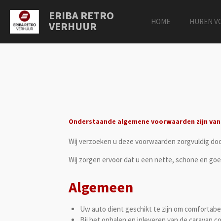
Ga
ERIBA RETRO
direct
HOME
HUREN V
VERHUUR
naar
de
hoofdinhoud
Onderstaande algemene voorwaarden zijn van 
Wij verzoeken u deze voorwaarden zorgvuldig doo
Wij zorgen ervoor dat u een nette, schone en go
Algemeen
Uw auto dient geschikt te zijn om comfortabe
Bij het ophalen en inleveren van de caravan c