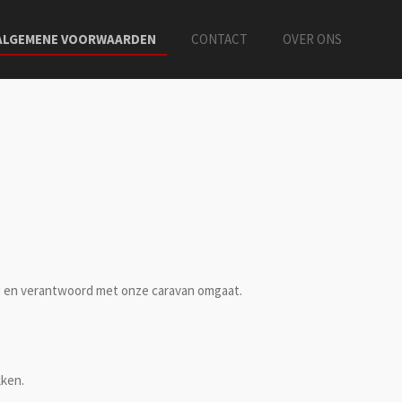
ALGEMENE VOORWAARDEN
CONTACT
OVER ONS
ig en verantwoord met onze caravan omgaat.
kken.