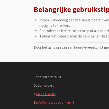
Belangrijke gebruiksti
Indien u onderweg een wiel heeft moeten verv
nodig na te trekken.
Controleer na iedere tussenstop of alle verlic
Tijdens het rijden dienen de deur, ramen, kastd
Door het aangaan van een huurovereenkomst m
Eriba retro verhuur
Dedemsvaart
T
06 27 414 209
E
info@eribaretroverhuur.nl